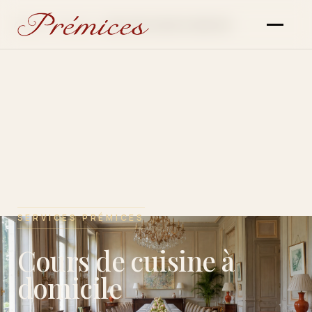
Accueil
›
Services
›
Cours de cuisine à domicile
SERVICES PRÉMICES
Cours de cuisine à
domicile