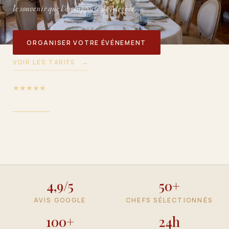
le souvenir que l'on rapporte de Megève.
63BIS RUE DE SÈVRES · 92100 BOULOGNE-BILLANCOURT
+33 6 42 54 50 52 · TOM@PREMICES.CLUB
ORGANISER VOTRE ÉVÉNEMENT
VOIR LES TARIFS
→
★★★★★
4,9/5 Avis Google
4,9/5
50+
AVIS GOOGLE
CHEFS SÉLECTIONNÉS
100+
24h