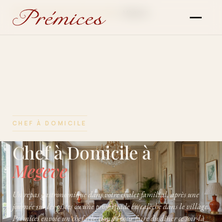
Accueil
Auvergne-Rhone-Alpes
›
›
Megeve
CHEF À DOMICILE
Chef à Domicile à
Megeve
Un repas gastronomique dans votre chalet familial, après une
journée sur les pistes ou une promenade en calèche dans le village.
Prémices envoie un chef sélectionné pour faire du dîner ce soir-là