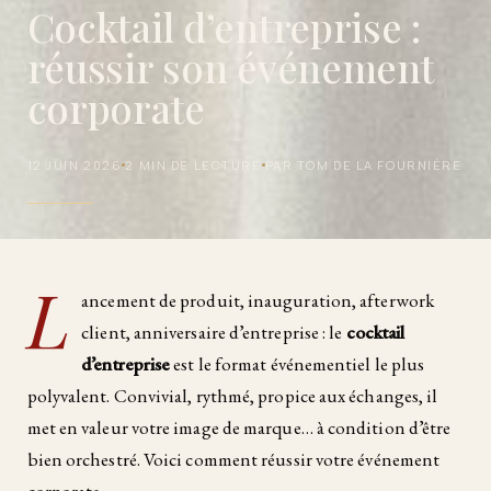
Cocktail d’entreprise :
réussir son événement
corporate
12 JUIN 2026
2 MIN DE LECTURE
PAR TOM DE LA FOURNIÈRE
L
ancement de produit, inauguration, afterwork
client, anniversaire d’entreprise : le
cocktail
d’entreprise
est le format événementiel le plus
polyvalent. Convivial, rythmé, propice aux échanges, il
met en valeur votre image de marque… à condition d’être
bien orchestré. Voici comment réussir votre événement
corporate.