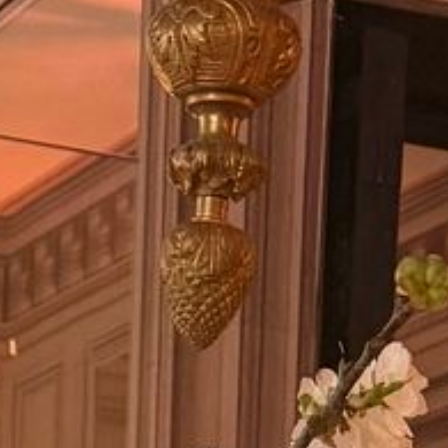
63BIS RUE DE SÈVRES · 92100 BOULOGNE-BILLANCOURT
+33 6 42 54 50 52 · TOM@PREMICES.CLUB