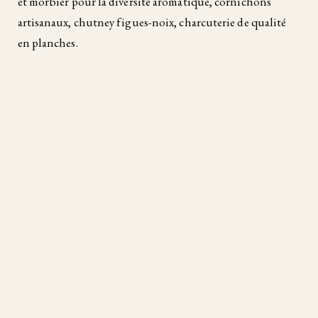
et morbier pour la diversité aromatique, cornichons
artisanaux, chutney figues-noix, charcuterie de qualité
en planches.
Conseil organisation : chaque invité apporte un fromage
ou une garniture surprise. Ça évite la logistique
centralisée et ça crée de la curiosité à table. Comptez
environ 200 à 250g de fromage à raclette par personne
pour le dîner.
Accord boisson : apremont ou chignin (Savoie), ou un
blanc alsacien sec.
Le curry indien maison : parfums et
couleurs à partager