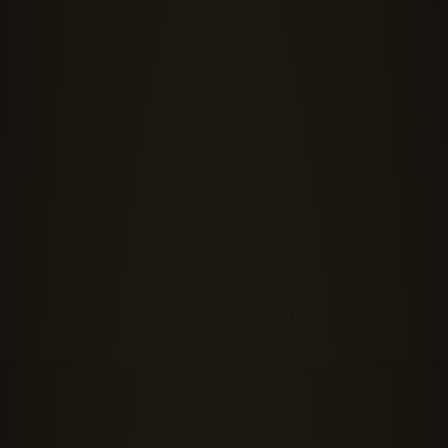
63BIS RUE DE SÈVRES · 92100 BOULOGNE-BILLANCOURT
+33 6 42 54 50 52 · TOM@PREMICES.CLUB