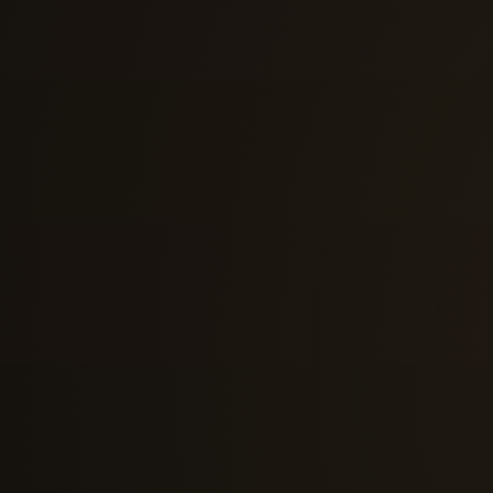
63BIS RUE DE SÈVRES · 92100 BOULOGNE-BILLANCOURT
+33 6 42 54 50 52 · TOM@PREMICES.CLUB