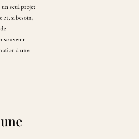
 un seul projet
 et, si besoin,
 de
un souvenir
ination à une
 une