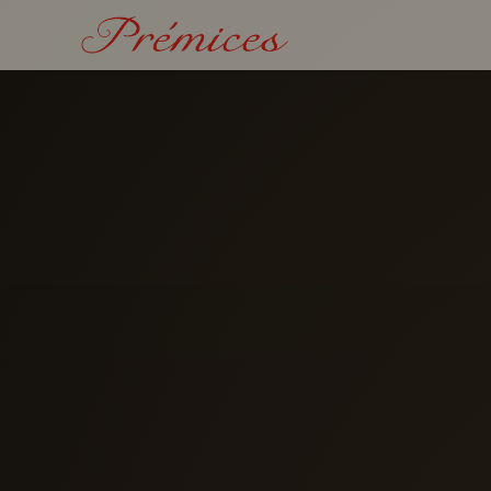
CHEF À DOMICILE
Chef à domicile Paris
Cours de cuisine à domicile
Animation culinaire
Sommellerie & accords
Chef à domicile entreprise
Voir les tarifs
→