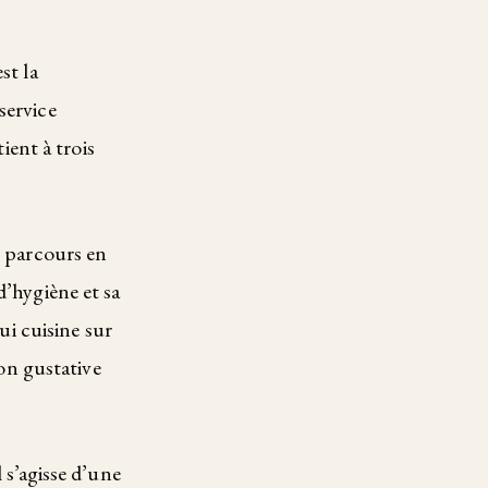
st la
service
ient à trois
n parcours en
d’hygiène et sa
ui cuisine sur
ion gustative
 s’agisse d’une