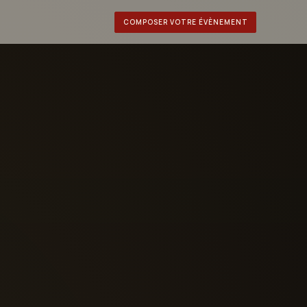
COMPOSER VOTRE ÉVÈNEMENT
VÉNEMENTS
îners privés
éceptions & galas
Événement sur mesure
rganiser votre événement
→