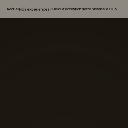
Accueil
Lieux d'exception
Notre histoire
Le Club
Nos expériences
TRAITEUR
É
Traiteur événementiel
D
Traiteur entreprise
R
O