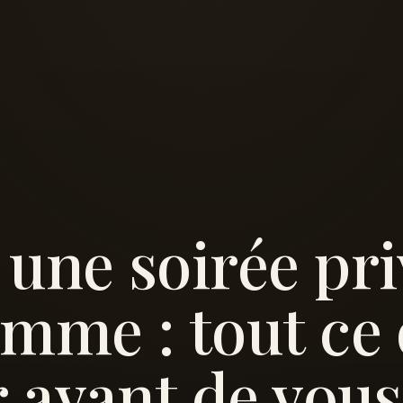
une soirée pr
mme : tout ce 
r avant de vous