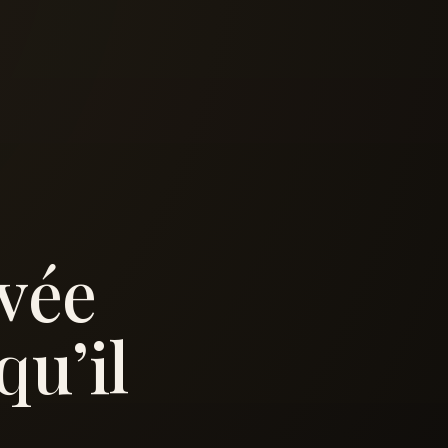
ivée
qu’il