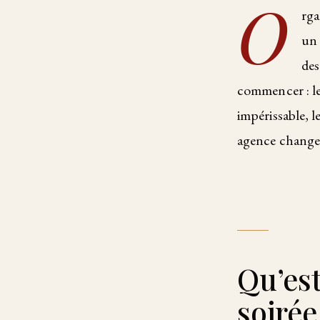
O
rga
un 
des
commencer : les
impérissable, l
agence change 
Qu’est
soirée