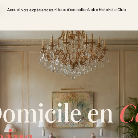
Accueil
Lieux d'exception
Notre histoire
Le Club
Nos expériences
re
TRAITEUR
É
Traiteur événementiel
D
Traiteur entreprise
R
Domicile en
C
O
oire