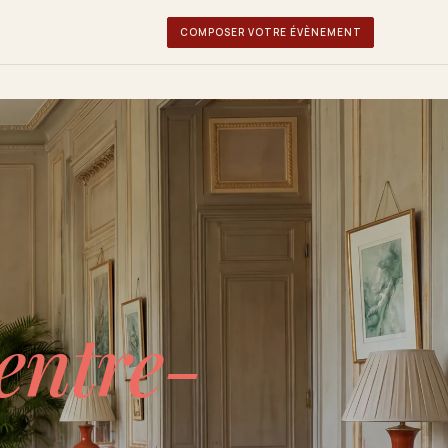
COMPOSER VOTRE ÉVÈNEMENT
VÉNEMENTS
îners privés
éceptions & galas
Événement sur mesure
entre-
rganiser votre événement
→