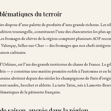
blématiques du terroir
re dispose d’une palette de produits d’une grande richesse. Les ril
radition tourangelle, constituent l’une des charcuteries les plus a
 Les fromages de chèvre de la région comptent plusieurs AOP recon
Valençay, Selles-sur-Cher — des fromages que nos chefs intègren
aison culinaire.
’Orléans, est l’un des grands territoires de chasse de France. Le g
rdrix — y constitue une matière première noble à l’automne et en hi
uraine abritent depuis des siècles les champignons de Paris d’origine
rent sandre, brochet et ablette. La tarte Tatin, née à Lamotte-Beuv
lématiques de la pâtisserie française.
de saison, ancrée dans la région