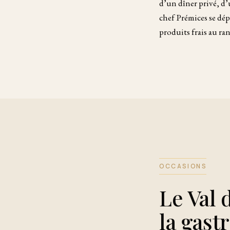
d’un dîner privé, d
chef Prémices se dépl
produits frais au ra
OCCASIONS
Le Val 
la gast