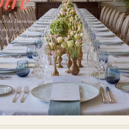
les de Touraine et le terroir
n des chefs gastronomiques triés
le du Val de Loire en expérience
VOIR LES TARIFS
→