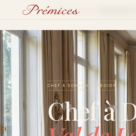
Accueil
Chef à domicile
›
›
Centre-Val de Loi
CHEF À DOMICILE
Chef à domicile Paris
Cours de cuisine à domicile
Animation culinaire
Sommellerie & accords
CHEF À DOMICILE, RÉGION
Chef à domicile entreprise
Chef à 
Voir les tarifs
→
Val de L